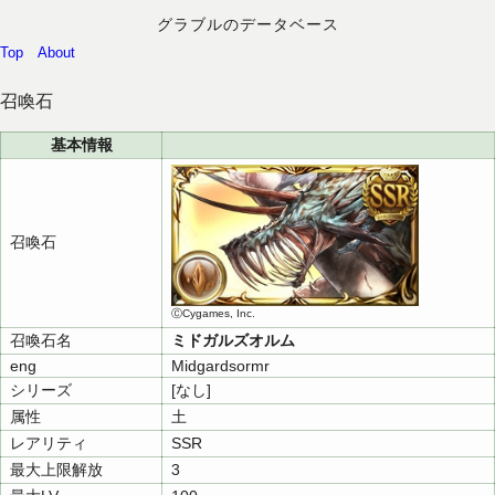
グラブルのデータベース
Top
About
召喚石
基本情報
召喚石
ⒸCygames, Inc.
召喚石名
ミドガルズオルム
eng
Midgardsormr
シリーズ
[なし]
属性
土
レアリティ
SSR
最大上限解放
3