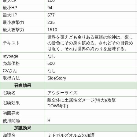
最大LV
100
最小HP
94
最大HP
577
最小攻撃力
235
最大攻撃力
1510
世界を覆えども余りある巨躯の蛇神は、癒し
テキスト
の音色にその身を鎮める。されどその目覚め
は近く、それは世界の終わりを意味する。
mypage
なし
売却価格
500
CVさん
なし
取得方法
SideStory
召喚効果
召喚名
アウターライズ
敵全体に土属性ダメージ(特大)/攻撃
召喚効果
DOWN(中)
初回召喚
使用間隔
9
加護効果
加護名
ミドガルズオルムの加護