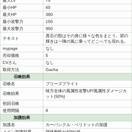
最大LV
75
最小HP
60
最大HP
380
最小攻撃力
150
最大攻撃力
950
貴石の獣はその身に様々な色をまとう。碧の
テキスト
輝きは一陣の風に乗ってどこへでも現れる。
mypage
なし
売却価格
5
CVさん
なし
取得方法
Gacha
召喚効果
召喚名
ブリーズブライト
味方全体の風属性攻撃UP/風属性ダメージカ
召喚効果
ット(50%)
初回召喚
使用間隔
8
加護効果
加護名
カーバンクル・ペリドットの加護
メイン加護効果
弱体耐性が40%UP