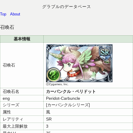
グラブルのデータベース
Top
About
召喚石
基本情報
召喚石
ⒸCygames, Inc.
召喚石名
カーバンクル・ペリドット
eng
Peridot-Carbuncle
シリーズ
[カーバンクルシリーズ]
属性
風
レアリティ
SR
最大上限解放
3