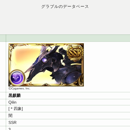
グラブルのデータベース
ⒸCygames, Inc.
黒麒麟
Qilin
[＊四象]
闇
SSR
3