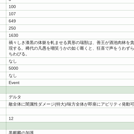
100
107
649
250
1630
禍々しき漆黒の体躯を軋ませる異形の瑞獣は、善王が酒池肉林を
現する。稀代の凡愚を嘲笑うかの如く嘶くと、狂喜で声をうわず
ちわびる。
なし
5000
なし
Event
デルタ
敵全体に闇属性ダメージ(特大)/味方全体が即座にアビリティ発動
12
黒麒麟の加護