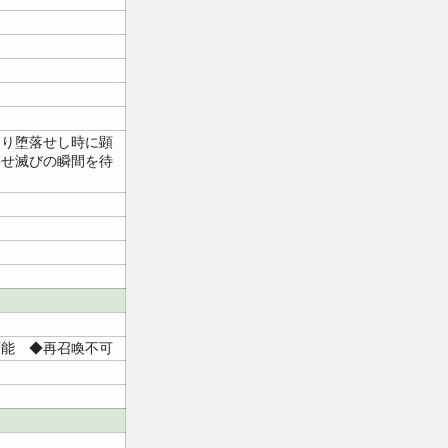
貪り堕落せし時に顕
らせ滅びの瞬間を待
可能 ◆再召喚不可